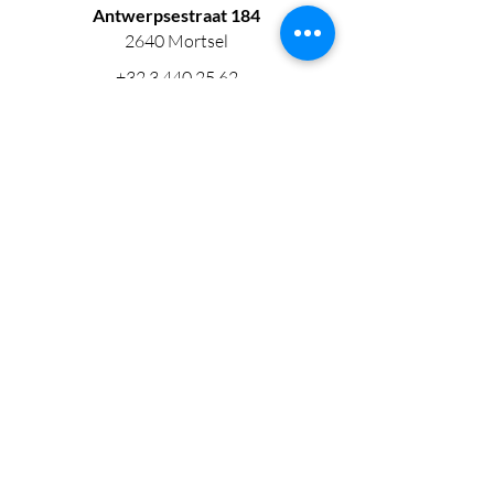
Antwerpsestraat 184
2640 Mortsel
+32 3 440 25 62
bestelling@onsbroodatelier.be
Maandag - Vrijdag
7u00 - 18u00
Zaterdag - Zondag
7u00 - 16u00
Floralaan 91
2640 Mortsel
+32 3 489 01 81
Maandag - Vrijdag
7u00 - 18u00
Zaterdag - Zondag
7u00 - 16u00